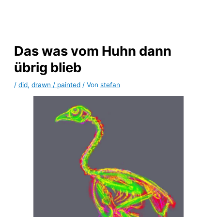
Zum
Inhalt
springen
Das was vom Huhn dann
übrig blieb
/
did
,
drawn / painted
/ Von
stefan