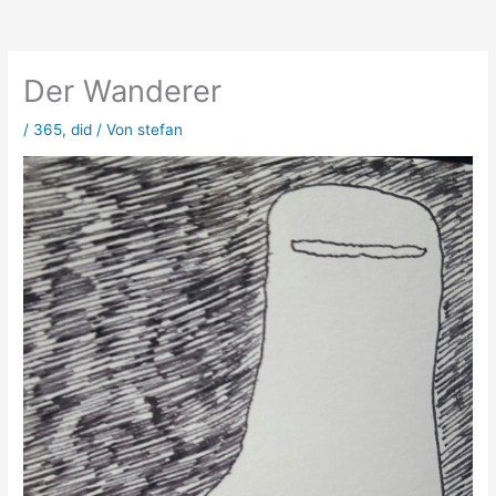
Zum
Inhalt
springen
Der Wanderer
/
365
,
did
/ Von
stefan