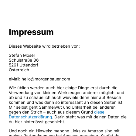
Zum
Inhalt
springen
Impressum
Dieses Webseite wird betrieben von:
Stefan Moser
Schulstraße 36
5261 Uttendorf
Österreich
eMail: hello@morgenbauer.com
Wie üblich werden auch hier einige Dinge erst durch die
Verwendung von kleinen Werkzeugen anderer möglich, und
ab und zu schaue ich auch wieviele denn hier auf Besuch
kommen und was denn so interessant an diesen Seiten ist.
Mir selbst geht Sammelwut und Unklarheit bei anderen
gegen den Strich – auch aus diesem Grund
diese
Datenschutzerklärung
. Darin steht was mit deinen Daten die
du hier hinterlässt geschieht.
Und noch ein Hinweis: manche Links zu Amazon sind mit
meiner Partnerkennung bei Amazon versehen. Kaufst du