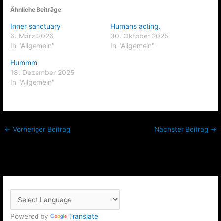
Ähnliche Beiträge
Inner sanctuary
Humans acting.
6. März 2026
30. Oktober 2025
In "Allgemein"
In "Allgemein"
Hummm
18. Dezember 2025
In "Allgemein"
←
Vorheriger Beitrag
Nächster Beitrag
→
Powered by
Translate