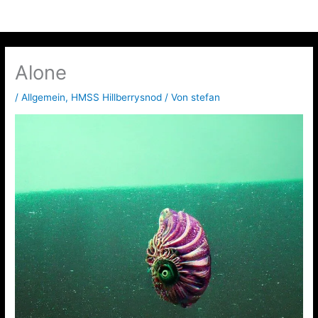
Zum
Inhalt
springen
Alone
/
Allgemein
,
HMSS Hillberrysnod
/ Von
stefan