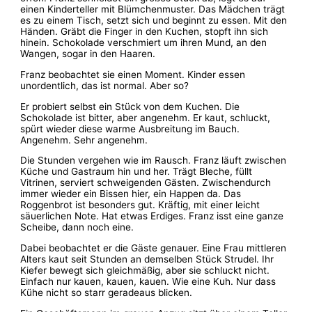
einen Kinderteller mit Blümchenmuster. Das Mädchen trägt
es zu einem Tisch, setzt sich und beginnt zu essen. Mit den
Händen. Gräbt die Finger in den Kuchen, stopft ihn sich
hinein. Schokolade verschmiert um ihren Mund, an den
Wangen, sogar in den Haaren.
Franz beobachtet sie einen Moment. Kinder essen
unordentlich, das ist normal. Aber so?
Er probiert selbst ein Stück von dem Kuchen. Die
Schokolade ist bitter, aber angenehm. Er kaut, schluckt,
spürt wieder diese warme Ausbreitung im Bauch.
Angenehm. Sehr angenehm.
Die Stunden vergehen wie im Rausch. Franz läuft zwischen
Küche und Gastraum hin und her. Trägt Bleche, füllt
Vitrinen, serviert schweigenden Gästen. Zwischendurch
immer wieder ein Bissen hier, ein Happen da. Das
Roggenbrot ist besonders gut. Kräftig, mit einer leicht
säuerlichen Note. Hat etwas Erdiges. Franz isst eine ganze
Scheibe, dann noch eine.
Dabei beobachtet er die Gäste genauer. Eine Frau mittleren
Alters kaut seit Stunden an demselben Stück Strudel. Ihr
Kiefer bewegt sich gleichmäßig, aber sie schluckt nicht.
Einfach nur kauen, kauen, kauen. Wie eine Kuh. Nur dass
Kühe nicht so starr geradeaus blicken.