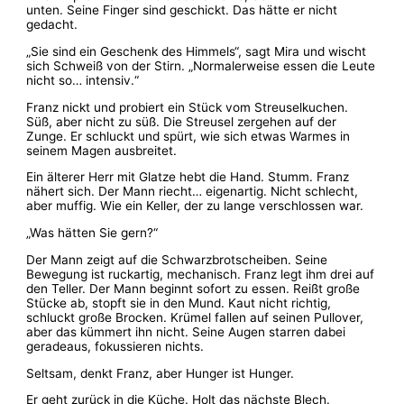
unten. Seine Finger sind geschickt. Das hätte er nicht
gedacht.
„Sie sind ein Geschenk des Himmels“, sagt Mira und wischt
sich Schweiß von der Stirn. „Normalerweise essen die Leute
nicht so… intensiv.“
Franz nickt und probiert ein Stück vom Streuselkuchen.
Süß, aber nicht zu süß. Die Streusel zergehen auf der
Zunge. Er schluckt und spürt, wie sich etwas Warmes in
seinem Magen ausbreitet.
Ein älterer Herr mit Glatze hebt die Hand. Stumm. Franz
nähert sich. Der Mann riecht… eigenartig. Nicht schlecht,
aber muffig. Wie ein Keller, der zu lange verschlossen war.
„Was hätten Sie gern?“
Der Mann zeigt auf die Schwarzbrotscheiben. Seine
Bewegung ist ruckartig, mechanisch. Franz legt ihm drei auf
den Teller. Der Mann beginnt sofort zu essen. Reißt große
Stücke ab, stopft sie in den Mund. Kaut nicht richtig,
schluckt große Brocken. Krümel fallen auf seinen Pullover,
aber das kümmert ihn nicht. Seine Augen starren dabei
geradeaus, fokussieren nichts.
Seltsam, denkt Franz, aber Hunger ist Hunger.
Er geht zurück in die Küche. Holt das nächste Blech.