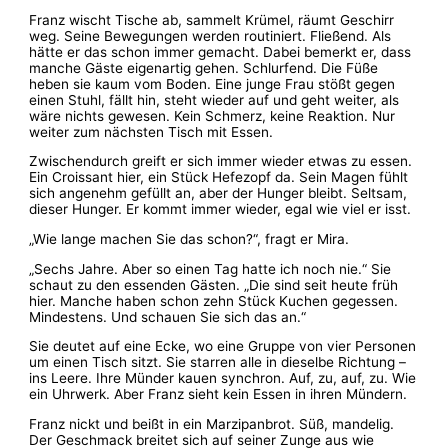
Franz wischt Tische ab, sammelt Krümel, räumt Geschirr
weg. Seine Bewegungen werden routiniert. Fließend. Als
hätte er das schon immer gemacht. Dabei bemerkt er, dass
manche Gäste eigenartig gehen. Schlurfend. Die Füße
heben sie kaum vom Boden. Eine junge Frau stößt gegen
einen Stuhl, fällt hin, steht wieder auf und geht weiter, als
wäre nichts gewesen. Kein Schmerz, keine Reaktion. Nur
weiter zum nächsten Tisch mit Essen.
Zwischendurch greift er sich immer wieder etwas zu essen.
Ein Croissant hier, ein Stück Hefezopf da. Sein Magen fühlt
sich angenehm gefüllt an, aber der Hunger bleibt. Seltsam,
dieser Hunger. Er kommt immer wieder, egal wie viel er isst.
„Wie lange machen Sie das schon?“, fragt er Mira.
„Sechs Jahre. Aber so einen Tag hatte ich noch nie.“ Sie
schaut zu den essenden Gästen. „Die sind seit heute früh
hier. Manche haben schon zehn Stück Kuchen gegessen.
Mindestens. Und schauen Sie sich das an.“
Sie deutet auf eine Ecke, wo eine Gruppe von vier Personen
um einen Tisch sitzt. Sie starren alle in dieselbe Richtung –
ins Leere. Ihre Münder kauen synchron. Auf, zu, auf, zu. Wie
ein Uhrwerk. Aber Franz sieht kein Essen in ihren Mündern.
Franz nickt und beißt in ein Marzipanbrot. Süß, mandelig.
Der Geschmack breitet sich auf seiner Zunge aus wie