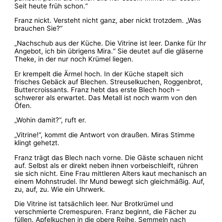
Seit heute früh schon.“
Franz nickt. Versteht nicht ganz, aber nickt trotzdem. „Was
brauchen Sie?“
„Nachschub aus der Küche. Die Vitrine ist leer. Danke für Ihr
Angebot, ich bin übrigens Mira.“ Sie deutet auf die gläserne
Theke, in der nur noch Krümel liegen.
Er krempelt die Ärmel hoch. In der Küche stapelt sich
frisches Gebäck auf Blechen. Streuselkuchen, Roggenbrot,
Buttercroissants. Franz hebt das erste Blech hoch –
schwerer als erwartet. Das Metall ist noch warm von den
Öfen.
„Wohin damit?“, ruft er.
„Vitrine!“, kommt die Antwort von draußen. Miras Stimme
klingt gehetzt.
Franz trägt das Blech nach vorne. Die Gäste schauen nicht
auf. Selbst als er direkt neben ihnen vorbeischleift, rühren
sie sich nicht. Eine Frau mittleren Alters kaut mechanisch an
einem Mohnstrudel. Ihr Mund bewegt sich gleichmäßig. Auf,
zu, auf, zu. Wie ein Uhrwerk.
Die Vitrine ist tatsächlich leer. Nur Brotkrümel und
verschmierte Cremespuren. Franz beginnt, die Fächer zu
füllen. Apfelkuchen in die obere Reihe, Semmeln nach