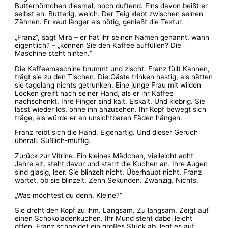
Butterhörnchen diesmal, noch duftend. Eins davon beißt er
selbst an. Butterig, weich. Der Teig klebt zwischen seinen
Zähnen. Er kaut länger als nötig, genießt die Textur.
„Franz“, sagt Mira – er hat ihr seinen Namen genannt, wann
eigentlich? – „können Sie den Kaffee auffüllen? Die
Maschine steht hinten.“
Die Kaffeemaschine brummt und zischt. Franz füllt Kannen,
trägt sie zu den Tischen. Die Gäste trinken hastig, als hätten
sie tagelang nichts getrunken. Eine junge Frau mit wilden
Locken greift nach seiner Hand, als er ihr Kaffee
nachschenkt. Ihre Finger sind kalt. Eiskalt. Und klebrig. Sie
lässt wieder los, ohne ihn anzusehen. Ihr Kopf bewegt sich
träge, als würde er an unsichtbaren Fäden hängen.
Franz reibt sich die Hand. Eigenartig. Und dieser Geruch
überall. Süßlich-muffig.
Zurück zur Vitrine. Ein kleines Mädchen, vielleicht acht
Jahre alt, steht davor und starrt die Kuchen an. Ihre Augen
sind glasig, leer. Sie blinzelt nicht. Überhaupt nicht. Franz
wartet, ob sie blinzelt. Zehn Sekunden. Zwanzig. Nichts.
„Was möchtest du denn, Kleine?“
Sie dreht den Kopf zu ihm. Langsam. Zu langsam. Zeigt auf
einen Schokoladenkuchen. Ihr Mund steht dabei leicht
offen. Franz schneidet ein großes Stück ab, legt es auf