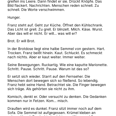
greifen ins Leere. Dann findet er sie. Drückt Knöpfe. Das
Bild flackert. Nachrichten. Menschen reden schnell. Zu
schnell. Die Worte verschwimmen.
Hunger.
Franz steht auf. Geht zur Küche. Öffnet den Kühlschrank.
Das Licht ist grell. Zu grell. Er blinzelt. Milch. Käse. Wurst.
Aber das will er nicht. Er will… was will er?
Brot. Er will Brot.
In der Brotdose liegt eine halbe Semmel von gestern. Hart.
Trocken. Franz beißt hinein. Kaut. Schluckt. Es schmeckt
nach nichts. Aber er kaut weiter. Immer weiter.
Seine Bewegungen. Ruckartig. Wie eine kaputte Marionette.
Schritt. Pause. Schritt. Pause. Warum ist das so?
Er setzt sich wieder. Starrt auf den Fernseher. Die
Menschen dort bewegen sich so fließend. So lebendig.
Franz hebt seine Hand. Betrachtet sie. Die Finger bewegen
sich träge. Als gehörten sie nicht zu ihm.
Komisch, denkt er. Oder versucht zu denken. Die Gedanken
kommen nur in Fetzen. Kom… misch.
Draußen wird es dunkel. Franz sitzt immer noch auf dem
Sofa. Die Semmel ist aufgegessen. Krümel kleben an