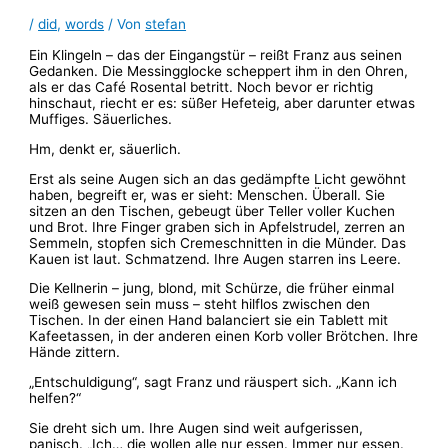
/
did
,
words
/ Von
stefan
Ein Klingeln – das der Eingangstür – reißt Franz aus seinen
Gedanken. Die Messingglocke scheppert ihm in den Ohren,
als er das Café Rosental betritt. Noch bevor er richtig
hinschaut, riecht er es: süßer Hefeteig, aber darunter etwas
Muffiges. Säuerliches.
Hm, denkt er, säuerlich.
Erst als seine Augen sich an das gedämpfte Licht gewöhnt
haben, begreift er, was er sieht: Menschen. Überall. Sie
sitzen an den Tischen, gebeugt über Teller voller Kuchen
und Brot. Ihre Finger graben sich in Apfelstrudel, zerren an
Semmeln, stopfen sich Cremeschnitten in die Münder. Das
Kauen ist laut. Schmatzend. Ihre Augen starren ins Leere.
Die Kellnerin – jung, blond, mit Schürze, die früher einmal
weiß gewesen sein muss – steht hilflos zwischen den
Tischen. In der einen Hand balanciert sie ein Tablett mit
Kafeetassen, in der anderen einen Korb voller Brötchen. Ihre
Hände zittern.
„Entschuldigung“, sagt Franz und räuspert sich. „Kann ich
helfen?“
Sie dreht sich um. Ihre Augen sind weit aufgerissen,
panisch. „Ich… die wollen alle nur essen. Immer nur essen.