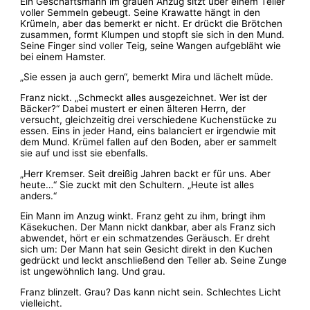
Ein Geschäftsmann im grauen Anzug sitzt über einem Teller
voller Semmeln gebeugt. Seine Krawatte hängt in den
Krümeln, aber das bemerkt er nicht. Er drückt die Brötchen
zusammen, formt Klumpen und stopft sie sich in den Mund.
Seine Finger sind voller Teig, seine Wangen aufgebläht wie
bei einem Hamster.
„Sie essen ja auch gern“, bemerkt Mira und lächelt müde.
Franz nickt. „Schmeckt alles ausgezeichnet. Wer ist der
Bäcker?“ Dabei mustert er einen älteren Herrn, der
versucht, gleichzeitig drei verschiedene Kuchenstücke zu
essen. Eins in jeder Hand, eins balanciert er irgendwie mit
dem Mund. Krümel fallen auf den Boden, aber er sammelt
sie auf und isst sie ebenfalls.
„Herr Kremser. Seit dreißig Jahren backt er für uns. Aber
heute…“ Sie zuckt mit den Schultern. „Heute ist alles
anders.“
Ein Mann im Anzug winkt. Franz geht zu ihm, bringt ihm
Käsekuchen. Der Mann nickt dankbar, aber als Franz sich
abwendet, hört er ein schmatzendes Geräusch. Er dreht
sich um: Der Mann hat sein Gesicht direkt in den Kuchen
gedrückt und leckt anschließend den Teller ab. Seine Zunge
ist ungewöhnlich lang. Und grau.
Franz blinzelt. Grau? Das kann nicht sein. Schlechtes Licht
vielleicht.