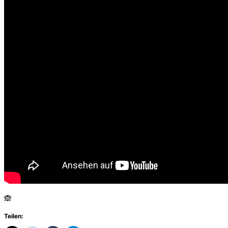
🙈
Teilen: