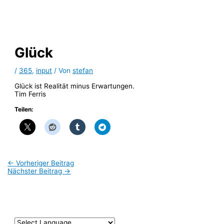
Zum
Inhalt
springen
Glück
/
365
,
input
/ Von
stefan
Glück ist Realität minus Erwartungen.
Tim Ferris
Teilen:
←
Vorheriger Beitrag
Nächster Beitrag
→