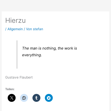
Zum
Inhalt
springen
Hierzu
/
Allgemein
/ Von
stefan
The man is nothing, the work is
everything.
Gustave Flaubert
Teilen: