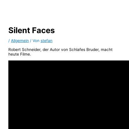
Zum
Inhalt
springen
Silent Faces
/
Allgemein
/ Von
stefan
Robert Schneider, der Autor von Schlafes Bruder, macht
heute Filme.