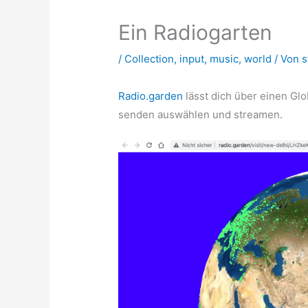
Ein Radiogarten
/
Collection
,
input
,
music
,
world
/ Von
s
Radio.garden
lässt dich über einen Glo
senden auswählen und streamen.